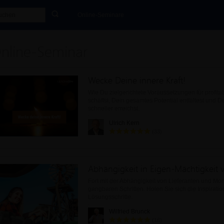
Online-Seminare
nline-Seminar
Wecke Deine innere Kraft!
Wie Du zielgerichtete Voraussetzungen für profit
schaffst, Dein gesamtes Potential entfaltest und D
schneller erreichst.
Ulrich Kern
(33)
Fort mit der Abhängigkeit von Lieferanten und Mono
gangbaren Schritten. Holen Sie sich die Inspirati
Lösungsschritte.
Wilfried Brunck
(16)