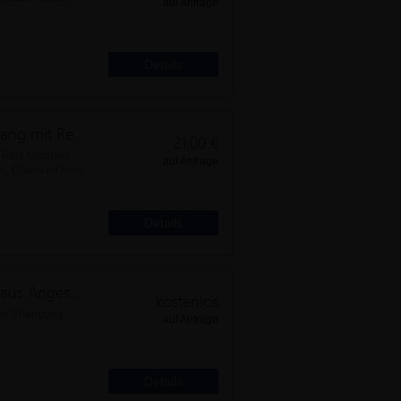
auf Anfrage
ir uns
Details
5 Strategien für einen smarten Umgang mit Redestress und Auftrittsangst
21,00 €
r Puls hämmert,
auf Anfrage
n, Chaos im Hirn,
Details
Konzept Unternehmenskultur - Wie aus Angestellten Mit-Arbeiter werden
kostenlos
zur Erlangung
auf Anfrage
Details