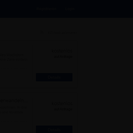
Registrieren
Login
RSS-Feed abonnieren
kostenlos
ables Wachstum
auf Anfrage
eine Ziele einfach
Details
Abhängigkeit in Eigen-Mächtigkeit verwandeln, am Beispiel der Energie
kostenlos
polisten. In drei
auf Anfrage
on und konkrete
Details