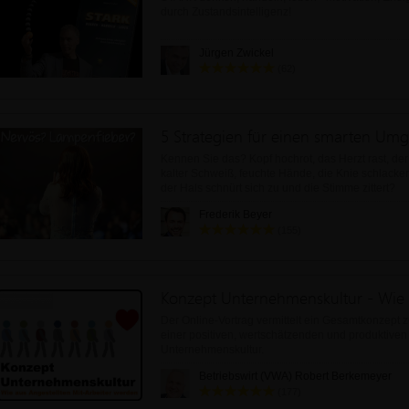
durch Zustandsintelligenz!
Im Leben geht es darum, zu welchem Menschen w
Jürgen Zwickel
entwickeln.
(62)
Die größte Freiheit im L
Kennen Sie das? Kopf hochrot, das Herzt rast, de
kalter Schweiß, feuchte Hände, die Knie schlacker
der Hals schnürt sich zu und die Stimme zittert?
Frederik Beyer
(155)
Der Online-Vortrag vermittelt ein Gesamtkonzept 
einer positiven, wertschätzenden und produktiven
Unternehmenskultur.
Betriebswirt (VWA) Robert Berkemeyer
(177)