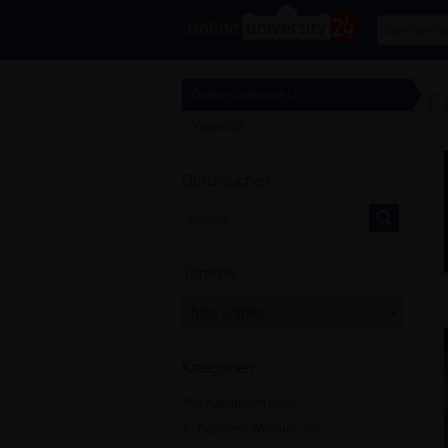
O
Online-Seminare
[7]
Videos
[6]
Durchsuchen
Sprache
Kategorien
Alle Kategorien
[254]
Business-Webinar
[36]