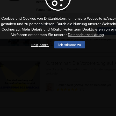
bestimmt:
Passende Zeitzonen
 Cookies und Cookies von Drittanbietern, um unsere Webseite & Anzeig
u gestalten und zu personalisieren. Durch die Nutzung unserer Webseit
Kommunikation in der Praxis Tipps und Tricks, um
Ist Ihre Zeitzone nicht aufgeführt?
kommunikativen Auftritt zu üben und zu verbesser
n
Cookies
zu. Mehr Details und Möglichkeiten zum Deaktivieren von ein
Speicher
Verfahren entnehmen Sie unserer
Datenschutzerklärung
.
Betriebswirt (VWA) Robert Berkemeyer
(177)
Ich stimme zu
Nein, danke.
Wie Sie sich in Bewerbungen und Vorstellungsges
verkaufen.
Betriebswirt (VWA) Robert Berkemeyer
(177)