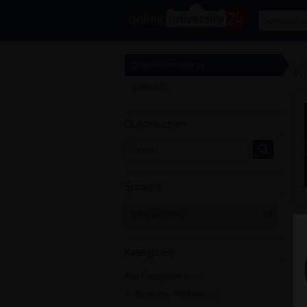
K
Online-Seminare
[4]
Videos
[0]
Durchsuchen
Sprache
Kategorien
Alle Kategorien
[254]
Business-Webinar
[36]