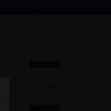
Registrieren
Login
RSS-Feed abonnieren
Schlagfertigkeit. Wie ich es schaffe, nie wieder sprachlos zu sein
238,00 €
 und in der Lage
auf Anfrage
riffen
Details
Kostenlos: Lust auf ein Quiz? Ein Beispiel für Webinar-Didaktik - oder einfach nur eine Einladung zum Spielen
kostenlos
öne Möglichkeit
auf Anfrage
l interaktiv und
Sie
Details