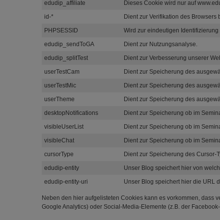
edudip_affiliate
Dieses Cookie wird nur auf www.edudi
id-*
Dient zur Verifikation des Browse
PHPSESSID
Wird zur eindeutigen Identifizierung
edudip_sendToGA
Dient zur Nutzungsanalyse.
edudip_splitTest
Dient zur Verbesserung unserer Web
userTestCam
Dient zur Speicherung des ausgew
userTestMic
Dient zur Speicherung des ausgewä
userTheme
Dient zur Speicherung des ausgew
desktopNotifications
Dient zur Speicherung ob im Semina
visibleUserList
Dient zur Speicherung ob im Seminar
visibleChat
Dient zur Speicherung ob im Seminar
cursorType
Dient zur Speicherung des Cursor-
edudip-entity
Unser Blog speichert hier von welche
edudip-entity-uri
Unser Blog speichert hier die URL d
Neben den hier aufgelisteten Cookies kann es vorkommen, dass ver
Google Analytics) oder Social-Media-Elemente (z.B. der Facebook